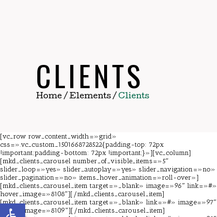
CLIENTS
Home
/
Elements
/
Clients
[vc_row row_content_width=»grid»
css=».vc_custom_1501668728522{padding-top: 72px
!important;padding-bottom: 72px !important;}»][vc_column]
[mkd_clients_carousel number_of_visible_items=»5″
slider_loop=»yes» slider_autoplay=»yes» slider_navigation=»no»
slider_pagination=»no» items_hover_animation=»roll-over»]
[mkd_clients_carousel_item target=»_blank» image=»96″ link=»#»
hover_image=»8108″][/mkd_clients_carousel_item]
[mkd_clients_carousel_item target=»_blank» link=»#» image=»97″
Abrir barra de herramientas
hover_image=»8109″][/mkd_clients_carousel_item]