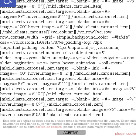
[mkd_clients_carousel_item target=»_blank» link=»#» image=»98″
hover_image=»8110″][/mkd_clients_carousel_item]
[mkd_clients_carousel_item target=»_blank» link=»#»
image=»99″ hover_image=»8111″][/mkd_clients_carousel_item]
[mkd_clients_carousel_item target=»_blank» link=»#»
image=»100″ hover_image=»8112″][/mkd_clients_carousel_item]
[/mkd_clients_carousel][/vc_column][/vc_row][vc_row
row_content_width=»grid» simple_background_color=»#faf8f8″
css=».vc_custom_1505815473798{padding-top: 72px
!important;padding-bottom: 72px !important;}»][vc_column]
[mkd_clients_carousel number_of_visible_items=»5″
slider_loop=»yes» slider_autoplay=»yes» slider_navigation=»no»
slider_pagination=»no» items_hover_animation=»roll-over»]
[mkd_clients_carousel_item target=»_blank» link=»#»
image=»100″ hover_image=»8112″][/mkd_clients_carousel_item]
[mkd_clients_carousel_item target=»_blank» link=»#»
image=»99″ hover_image=»8111″][/mkd_clients_carousel_item]
[mkd_clients_carousel_item target=»_blank» link=»#» image=»98″
hover_image=»8110″][/mkd_clients_carousel_item]
[mkd_clients_carousel_item target=»_blank» link=»#» image=»97″
hover_image=»8109″][/mkd_clients_carousel_item]
[mkd_clients_carousel_item target=»_blank» image=»96″ link=»#»
hover_image=»8108″][/mkd_clients_carousel_item]
[/mkd_clients_carousel][/vc_column][/vc_row]
Este sitio web utiliza cookies para que usted tenga la mejor experiencia de usuario. Si continú
navegando está dando su consentimiento para la aceptación de las mencionadas cookies y la
aceptación de nuestra
política de cookies
, pinche el enlace para mayor información.
ACEPTAR
plugin cooki