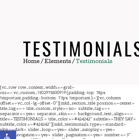
TESTIMONIAL
Home
/
Elements
/
Testimonials
[vc_row row_content_width=»grid»
css=».vc_custom_1502975800919{padding-top: 78px
!important;padding-bottom: 73px !important;}»][vc_column
offset=»vc_col-lg-offset-0″][mkd_section_title position=»center»
title_tag=»» title_custom_style=»no» subtitle_tag=»»
separator=»yes» separator_skin=»» background_text_align=»»
title=»TESTIMONIALS » title_color=»#424242″ subtitle=»THEY SAY»
subtitle_color=»#424242″][mkd_testimonials type=»standard»
skin=»dark» slider_loop=»yes» slider_autoplay=»yes»
Abrir barra de herramientas
slider_navigation=»yes» slider_pagination=»yes» number=»3″