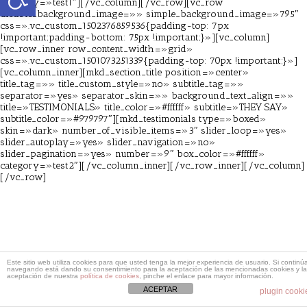
category=»test1″][/vc_column][/vc_row][vc_row
disable_background_image=»» simple_background_image=»795″
css=».vc_custom_1502376859536{padding-top: 7px
!important;padding-bottom: 75px !important;}»][vc_column]
[vc_row_inner row_content_width=»grid»
css=».vc_custom_1501073251339{padding-top: 70px !important;}»]
[vc_column_inner][mkd_section_title position=»center»
title_tag=»» title_custom_style=»no» subtitle_tag=»»
separator=»yes» separator_skin=»» background_text_align=»»
title=»TESTIMONIALS» title_color=»#ffffff» subtitle=»THEY SAY»
subtitle_color=»#979797″][mkd_testimonials type=»boxed»
skin=»dark» number_of_visible_items=»3″ slider_loop=»yes»
slider_autoplay=»yes» slider_navigation=»no»
slider_pagination=»yes» number=»9″ box_color=»#ffffff»
category=»test2″][/vc_column_inner][/vc_row_inner][/vc_column]
[/vc_row]
Este sitio web utiliza cookies para que usted tenga la mejor experiencia de usuario. Si continú
navegando está dando su consentimiento para la aceptación de las mencionadas cookies y la
aceptación de nuestra
política de cookies
, pinche el enlace para mayor información.
ACEPTAR
plugin cooki