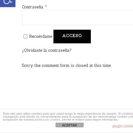
Contraseña
*
Recuérdame
ACCESO
¿Olvidaste la contraseña?
Sorry, the comment form is closed at this time.
Este sitio web utiliza cookies para que usted tenga la mejor experiencia de usuario. Si continú
navegando está dando su consentimiento para la aceptación de las mencionadas cookies y la
aceptación de nuestra
política de cookies
, pinche el enlace para mayor información.
ACEPTAR
plugin cooki