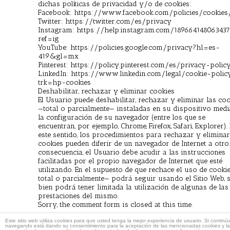
dichas políticas de privacidad y/o de cookies:
Facebook: https://www.facebook.com/policies/cookies
Twitter: https://twitter.com/es/privacy
Instagram: https://help.instagram.com/18966414806343
ref=ig
YouTube: https://policies.google.com/privacy?hl=es-
419&gl=mx
Pinterest: https://policy.pinterest.com/es/privacy-polic
LinkedIn: https://www.linkedin.com/legal/cookie-polic
trk=hp-cookies
Deshabilitar, rechazar y eliminar cookies
El Usuario puede deshabilitar, rechazar y eliminar las co
—total o parcialmente— instaladas en su dispositivo medi
la configuración de su navegador (entre los que se
encuentran, por ejemplo, Chrome, Firefox, Safari, Explorer).
este sentido, los procedimientos para rechazar y eliminar
cookies pueden diferir de un navegador de Internet a otro
consecuencia, el Usuario debe acudir a las instrucciones
facilitadas por el propio navegador de Internet que esté
utilizando. En el supuesto de que rechace el uso de cooki
total o parcialmente— podrá seguir usando el Sitio Web, s
bien podrá tener limitada la utilización de algunas de las
prestaciones del mismo.
Sorry, the comment form is closed at this time.
Este sitio web utiliza cookies para que usted tenga la mejor experiencia de usuario. Si continú
navegando está dando su consentimiento para la aceptación de las mencionadas cookies y la