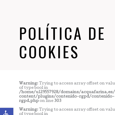
POLÍTICA DE
COOKIES
Warning
: Trying to access array offset on val
of type bool in
/home/u129557928/domains/acquafarina.es
content/plugins/contenido-rgpd/contenido-
rgpd.php
on line
303
Abrir barra de herramientas
Warning
: Trying to access array offset on val
of type bool in