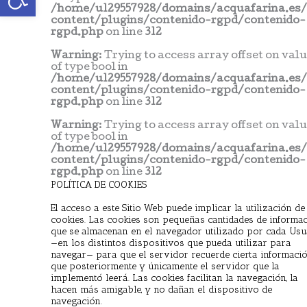
/home/u129557928/domains/acquafarina.es
content/plugins/contenido-rgpd/contenido-
rgpd.php
on line
312
Warning
: Trying to access array offset on val
of type bool in
/home/u129557928/domains/acquafarina.es
content/plugins/contenido-rgpd/contenido-
rgpd.php
on line
312
Warning
: Trying to access array offset on val
of type bool in
/home/u129557928/domains/acquafarina.es
content/plugins/contenido-rgpd/contenido-
rgpd.php
on line
312
POLÍTICA DE COOKIES
El acceso a este Sitio Web puede implicar la utilización de
cookies. Las cookies son pequeñas cantidades de informa
que se almacenan en el navegador utilizado por cada Usu
—en los distintos dispositivos que pueda utilizar para
navegar— para que el servidor recuerde cierta informaci
que posteriormente y únicamente el servidor que la
implementó leerá. Las cookies facilitan la navegación, la
hacen más amigable, y no dañan el dispositivo de
navegación.