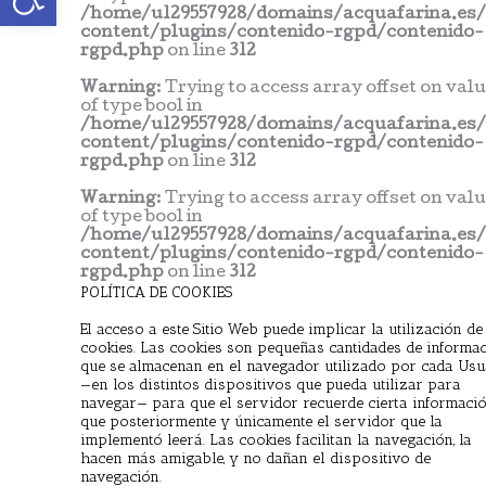
/home/u129557928/domains/acquafarina.es
content/plugins/contenido-rgpd/contenido-
rgpd.php
on line
312
Warning
: Trying to access array offset on val
of type bool in
/home/u129557928/domains/acquafarina.es
content/plugins/contenido-rgpd/contenido-
rgpd.php
on line
312
Warning
: Trying to access array offset on val
of type bool in
/home/u129557928/domains/acquafarina.es
content/plugins/contenido-rgpd/contenido-
rgpd.php
on line
312
POLÍTICA DE COOKIES
El acceso a este Sitio Web puede implicar la utilización de
cookies. Las cookies son pequeñas cantidades de informa
que se almacenan en el navegador utilizado por cada Usu
—en los distintos dispositivos que pueda utilizar para
navegar— para que el servidor recuerde cierta informaci
que posteriormente y únicamente el servidor que la
implementó leerá. Las cookies facilitan la navegación, la
hacen más amigable, y no dañan el dispositivo de
navegación.