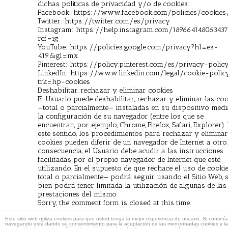
dichas políticas de privacidad y/o de cookies:
Facebook: https://www.facebook.com/policies/cookies
Twitter: https://twitter.com/es/privacy
Instagram: https://help.instagram.com/18966414806343
ref=ig
YouTube: https://policies.google.com/privacy?hl=es-
419&gl=mx
Pinterest: https://policy.pinterest.com/es/privacy-polic
LinkedIn: https://www.linkedin.com/legal/cookie-polic
trk=hp-cookies
Deshabilitar, rechazar y eliminar cookies
El Usuario puede deshabilitar, rechazar y eliminar las co
—total o parcialmente— instaladas en su dispositivo medi
la configuración de su navegador (entre los que se
encuentran, por ejemplo, Chrome, Firefox, Safari, Explorer).
este sentido, los procedimientos para rechazar y eliminar
cookies pueden diferir de un navegador de Internet a otro
consecuencia, el Usuario debe acudir a las instrucciones
facilitadas por el propio navegador de Internet que esté
utilizando. En el supuesto de que rechace el uso de cooki
total o parcialmente— podrá seguir usando el Sitio Web, s
bien podrá tener limitada la utilización de algunas de las
prestaciones del mismo.
Sorry, the comment form is closed at this time.
Este sitio web utiliza cookies para que usted tenga la mejor experiencia de usuario. Si continú
navegando está dando su consentimiento para la aceptación de las mencionadas cookies y la