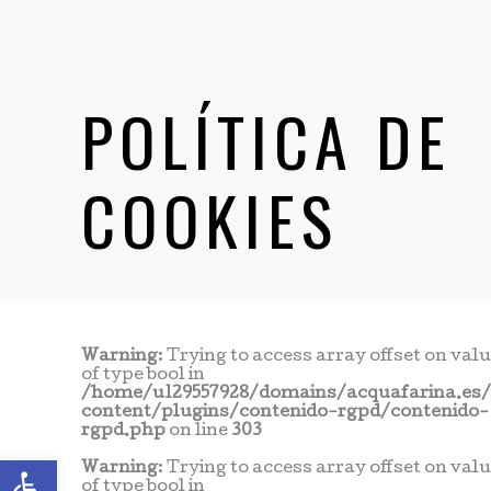
POLÍTICA DE
COOKIES
Warning
: Trying to access array offset on val
of type bool in
/home/u129557928/domains/acquafarina.es
content/plugins/contenido-rgpd/contenido-
rgpd.php
on line
303
Abrir barra de herramientas
Warning
: Trying to access array offset on val
of type bool in