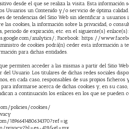
itivo desde el que se realiza la visita. Esta información s
s Usuarios un Contenido y/o servicio de óptima calidad. 
 de tendencias del Sitio Web sin identificar a usuarios i
las cookies, la información sobre la privacidad, o consult
as, periodo de expiración, etc. en el siguiente(s) enlace(s):
rs.google.com/analytics/; Facebook: https://www.faceb
uministro de cookies podrá(n) ceder esta información a te
rmación para dichas entidades.
 que permiten acceder a las mismas a partir del Sitio Web.
el Usuario. Los titulares de dichas redes sociales dispo
mos, en cada caso, responsables de sus propios ficheros y 
 para informarse acerca de dichas cookies y, en su caso, 
indican a continuación los enlaces en los que se pueden c
om/policies/cookies/
ivacy
.com/1896641480634370?ref=ig
.com/privacy?hl=es-419&gl=mx