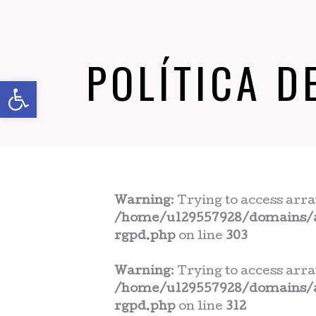
POLÍTICA D
Abrir barra de herramientas
Warning
: Trying to access arra
/home/u129557928/domains/a
rgpd.php
on line
303
Warning
: Trying to access arra
/home/u129557928/domains/a
rgpd.php
on line
312