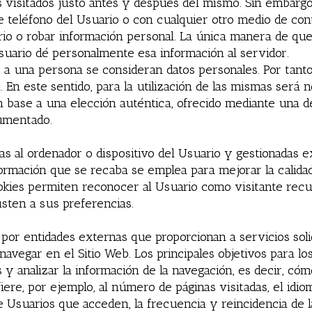
ios visitados justo antes y después del mismo. Sin embar
 teléfono del Usuario o con cualquier otro medio de con
rio o robar información personal. La única manera de que
usuario dé personalmente esa información al servidor.
 a una persona se consideran datos personales. Por tanto, 
. En este sentido, para la utilización de las mismas será 
base a una elección auténtica, ofrecido mediante una dec
cumentado.
as al ordenador o dispositivo del Usuario y gestionadas 
formación que se recaba se emplea para mejorar la calida
kies permiten reconocer al Usuario como visitante recur
usten a sus preferencias.
 por entidades externas que proporcionan a servicios soli
navegar en el Sitio Web. Los principales objetivos para lo
 y analizar la información de la navegación, es decir, cóm
ere, por ejemplo, al número de páginas visitadas, el idioma
Usuarios que acceden, la frecuencia y reincidencia de las