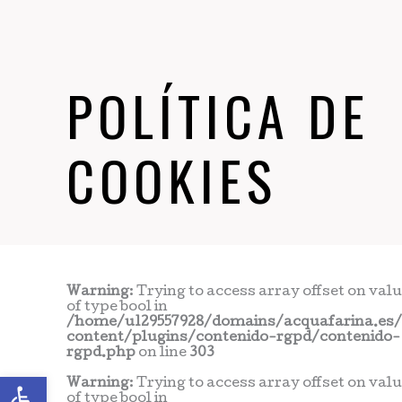
POLÍTICA DE
COOKIES
Warning
: Trying to access array offset on val
of type bool in
/home/u129557928/domains/acquafarina.es
content/plugins/contenido-rgpd/contenido-
rgpd.php
on line
303
Abrir barra de herramientas
Warning
: Trying to access array offset on val
of type bool in