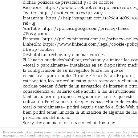
dichas políticas de privacidad y/o de cookies:
Facebook: https://www.facebook.com/policies/cookies
Twitter: https://twitter.com/es/privacy
Instagram: https://help.instagram.com/18966414806343
ref=ig
YouTube: https://policies.google.com/privacy?hl=es-
419&gl=mx
Pinterest: https://policy.pinterest.com/es/privacy-polic
LinkedIn: https://www.linkedin.com/legal/cookie-polic
trk=hp-cookies
Deshabilitar, rechazar y eliminar cookies
El Usuario puede deshabilitar, rechazar y eliminar las co
—total o parcialmente— instaladas en su dispositivo medi
la configuración de su navegador (entre los que se
encuentran, por ejemplo, Chrome, Firefox, Safari, Explorer).
este sentido, los procedimientos para rechazar y eliminar
cookies pueden diferir de un navegador de Internet a otro
consecuencia, el Usuario debe acudir a las instrucciones
facilitadas por el propio navegador de Internet que esté
utilizando. En el supuesto de que rechace el uso de cooki
total o parcialmente— podrá seguir usando el Sitio Web, s
bien podrá tener limitada la utilización de algunas de las
prestaciones del mismo.
Sorry, the comment form is closed at this time.
Este sitio web utiliza cookies para que usted tenga la mejor experiencia de usuario. Si continú
navegando está dando su consentimiento para la aceptación de las mencionadas cookies y la