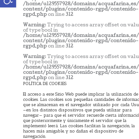
/home/u129557928/domains/acquafarina.es
content/plugins/contenido-rgpd/contenido-
rgpd.php
on line
312
Warning
: Trying to access array offset on val
of type bool in
/home/u129557928/domains/acquafarina.es
content/plugins/contenido-rgpd/contenido-
rgpd.php
on line
312
Warning
: Trying to access array offset on val
of type bool in
/home/u129557928/domains/acquafarina.es
content/plugins/contenido-rgpd/contenido-
rgpd.php
on line
312
POLÍTICA DE COOKIES
El acceso a este Sitio Web puede implicar la utilización de
cookies. Las cookies son pequeñas cantidades de informa
que se almacenan en el navegador utilizado por cada Usu
—en los distintos dispositivos que pueda utilizar para
navegar— para que el servidor recuerde cierta informaci
que posteriormente y únicamente el servidor que la
implementó leerá. Las cookies facilitan la navegación, la
hacen más amigable, y no dañan el dispositivo de
navegación.