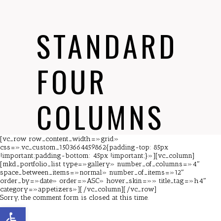
STANDARD
FOUR
COLUMNS
[vc_row row_content_width=»grid»
css=».vc_custom_1503664459862{padding-top: 85px
!important;padding-bottom: 45px !important;}»][vc_column]
[mkd_portfolio_list type=»gallery» number_of_columns=»4″
space_between_items=»normal» number_of_items=»12″
order_by=»date» order=»ASC» hover_skin=»» title_tag=»h4″
category=»appetizers»][/vc_column][/vc_row]
Sorry, the comment form is closed at this time.
Abrir barra de herramientas