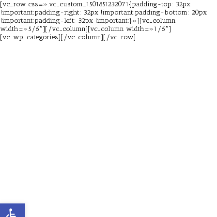
[vc_row css=».vc_custom_1501851232071{padding-top: 32px
!important;padding-right: 32px !important;padding-bottom: 20px
!important;padding-left: 32px !important;}»][vc_column
width=»5/6″][/vc_column][vc_column width=»1/6″]
[vc_wp_categories][/vc_column][/vc_row]
Abrir barra de herramientas