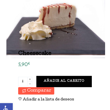
Cheesecake
5,90
€
AÑADIR AL CARRITO
Comparar
♡
Añadir a la lista de deseos
Abrir barra de herramientas