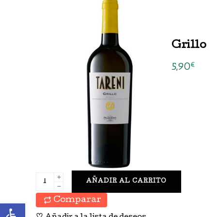
Grillo
5,90
€
AÑADIR AL CARRITO
Comparar
Abrir barra de herramientas