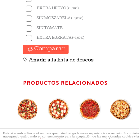
EXTRA HUEVO
(
+
1,00
€
)
SIN MOZZARELA
(
+
0,00
€
)
SIN TOMATE
EXTRA BURRATA
(
+
3,00
€
)
Comparar
♡
Añadir a la lista de deseos
PRODUCTOS RELACIONADOS
Pizza
Pizza
Pizza
Piz
Vegetariana
Margarita
Rossa
Pol
Fun
Pizzas
Pizzas
Pizzas
Este sitio web utiliza cookies para que usted tenga la mejor experiencia de usuario. Si continú
11,40
€
9,66
€
8,40
€
navegando está dando su consentimiento para la aceptación de las mencionadas cookies y la
Pizz