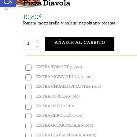
Pizza Diavola
10,80
€
Tomate, mozzarella y salami napolitano picante
AÑADIR AL CARRITO
EXTRA TOMATE
(
+
1,00
€
)
EXTRA MOZZARELLA
(
+
1,00
€
)
EXTRA CHORIZO PICANTE
(
+
1,00
€
)
EXTRA RÚCULA
(
+
1,00
€
)
EXTRA BUTIFARRA
EXTRA CEBOLLA
(
+
1,00
€
)
EXTRA GORGONZOLA
(
+
1,00
€
)
EXTRA OLIVAS NEGRAS
(
+
1,00
€
)