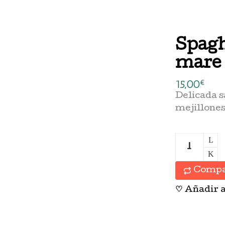
Spaghe
mare
15,00
€
Delicada s
mejillones
Compa
♡
Añadir a