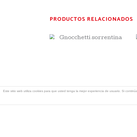
PRODUCTOS RELACIONADOS
Gnocchetti
sorrentina
Pasta/Risotti
12,60
€
AÑADIR AL
Este sitio web utiliza cookies para que usted tenga la mejor experiencia de usuario. Si con
CARRITO