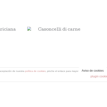
ni
Casoncelli di
iana
carne
ti
Pasta/Risotti
13,80
€
L
AÑADIR AL
Aviso de cookies
a aceptación de nuestra
política de cookies
, pinche el enlace para mayor información.
CARRITO
plugin cooki