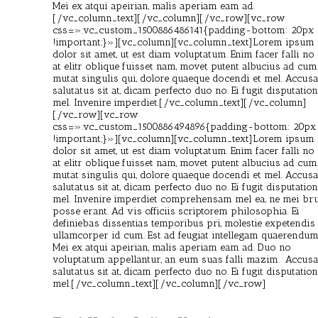
Mei ex atqui apeirian, malis aperiam eam ad.
[/vc_column_text][/vc_column][/vc_row][vc_row
css=».vc_custom_1500886486141{padding-bottom: 20px
!important;}»][vc_column][vc_column_text]Lorem ipsum
dolor sit amet, ut est diam voluptatum. Enim facer falli no
at elitr oblique fuisset nam, movet putent albucius ad cum.
mutat singulis qui, dolore quaeque docendi et mel. Accu
salutatus sit at, dicam perfecto duo no. Ei fugit disputation
mel. Invenire imperdiet.[/vc_column_text][/vc_column]
[/vc_row][vc_row
css=».vc_custom_1500886494896{padding-bottom: 20px
!important;}»][vc_column][vc_column_text]Lorem ipsum
dolor sit amet, ut est diam voluptatum. Enim facer falli no
at elitr oblique fuisset nam, movet putent albucius ad cum.
mutat singulis qui, dolore quaeque docendi et mel. Accu
salutatus sit at, dicam perfecto duo no. Ei fugit disputation
mel. Invenire imperdiet comprehensam mel ea, ne mei bru
posse erant. Ad vis officiis scriptorem philosophia. Ei
definiebas dissentias temporibus pri, molestie expetendis
ullamcorper id cum. Est ad feugiat intellegam quaerendum
Mei ex atqui apeirian, malis aperiam eam ad. Duo no
voluptatum appellantur, an eum suas falli mazim. Accus
salutatus sit at, dicam perfecto duo no. Ei fugit disputation
mel.[/vc_column_text][/vc_column][/vc_row]