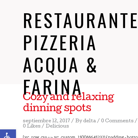
RESTAURANT
PIZZERIA
ACQUA &
FARINA
Cozy and relaxing
dinning spots
septiembre 12, 2017
By
delta
0 Comments
0 Likes
Delicious
Abrir barra de herramientas
[vc_row css=».vc_custom_1500886452321{padding-bott