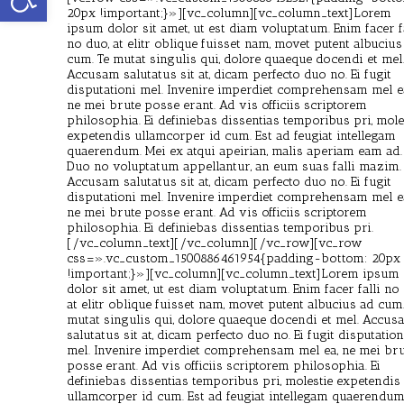
20px !important;}»][vc_column][vc_column_text]Lorem
ipsum dolor sit amet, ut est diam voluptatum. Enim facer f
no duo, at elitr oblique fuisset nam, movet putent albucius
cum. Te mutat singulis qui, dolore quaeque docendi et mel
Accusam salutatus sit at, dicam perfecto duo no. Ei fugit
disputationi mel. Invenire imperdiet comprehensam mel e
ne mei brute posse erant. Ad vis officiis scriptorem
philosophia. Ei definiebas dissentias temporibus pri, mole
expetendis ullamcorper id cum. Est ad feugiat intellegam
quaerendum. Mei ex atqui apeirian, malis aperiam eam ad.
Duo no voluptatum appellantur, an eum suas falli mazim
Accusam salutatus sit at, dicam perfecto duo no. Ei fugit
disputationi mel. Invenire imperdiet comprehensam mel e
ne mei brute posse erant. Ad vis officiis scriptorem
philosophia. Ei definiebas dissentias temporibus pri.
[/vc_column_text][/vc_column][/vc_row][vc_row
css=».vc_custom_1500886461954{padding-bottom: 20px
!important;}»][vc_column][vc_column_text]Lorem ipsum
dolor sit amet, ut est diam voluptatum. Enim facer falli no
at elitr oblique fuisset nam, movet putent albucius ad cum.
mutat singulis qui, dolore quaeque docendi et mel. Accu
salutatus sit at, dicam perfecto duo no. Ei fugit disputation
mel. Invenire imperdiet comprehensam mel ea, ne mei bru
posse erant. Ad vis officiis scriptorem philosophia. Ei
definiebas dissentias temporibus pri, molestie expetendis
ullamcorper id cum. Est ad feugiat intellegam quaerendum