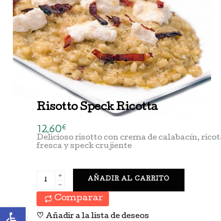
Risotto Speck Ricotta
12,60
€
Delicioso risotto con crema de calabacín, rico
fresca y speck crujiente
AÑADIR AL CARRITO
Comparar
Abrir barra de herramientas
♡
Añadir a la lista de deseos