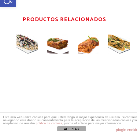
PRODUCTOS RELACIONADOS
Tagliatelle
Lasagna
Taglatiell
Fung
boscaiola
de carne
Bolognese
a
fun
Pasta/Risotti
Pasta/Risotti
Pasta/Risotti
12,60
€
11,40
€
19,00
€
porc
Pasta/R
AÑADIR AL
AÑADIR
AÑADIR AL
13,2
CARRITO
AL
CARRITO
CARRITO
AÑA
A
Este sitio web utiliza cookies para que usted tenga la mejor experiencia de usuario. Si continú
navegando está dando su consentimiento para la aceptación de las mencionadas cookies y la
aceptación de nuestra
política de cookies
, pinche el enlace para mayor información.
CARR
ACEPTAR
plugin cooki