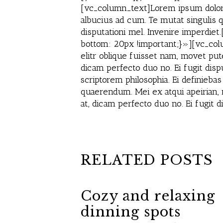
[vc_column_text]Lorem ipsum dolor s
albucius ad cum. Te mutat singulis q
disputationi mel. Invenire imperd
bottom: 20px !important;}»][vc_colu
elitr oblique fuisset nam, movet put
dicam perfecto duo no. Ei fugit disp
scriptorem philosophia. Ei definieba
quaerendum. Mei ex atqui apeirian,
at, dicam perfecto duo no. Ei fugi
RELATED POSTS
Cozy and relaxing
dinning spots