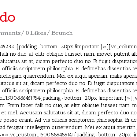
ado
mments
0 Likes
Brunch
2321{padding-bottom: 20px !important;}»][vc_column]
alli no duo, at elitr oblique fuisset nam, movet putent al
utatus sit at, dicam perfecto duo no. Ei fugit disputat
officiis scriptorem philosophia. Ei definiebas dissentias 
intellegam quaerendum. Mei ex atqui apeirian, malis aper
atus sit at, dicam perfecto duo no. Ei fugit disputatio
 officiis scriptorem philosophia. Ei definiebas dissenti
_1500886461954{padding-bottom: 20px !important;}»]
um. Enim facer falli no duo, at elitr oblique fuisset nam
 et mel. Accusam salutatus sit at, dicam perfecto duo no. 
sse erant. Ad vis officiis scriptorem philosophia. Ei def
 ad feugiat intellegam quaerendum. Mei ex atqui apeiria
=».vc_custom_1500886486141{padding-bottom: 20px !i