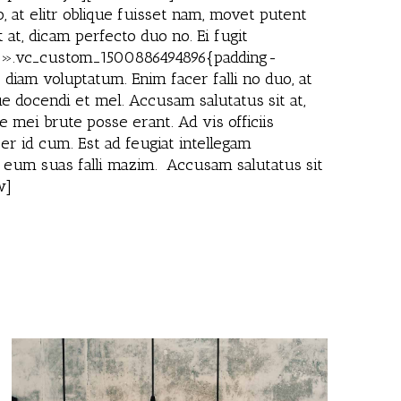
 at elitr oblique fuisset nam, movet putent
 at, dicam perfecto duo no. Ei fugit
s=».vc_custom_1500886494896{padding-
iam voluptatum. Enim facer falli no duo, at
ue docendi et mel. Accusam salutatus sit at,
 mei brute posse erant. Ad vis officiis
er id cum. Est ad feugiat intellegam
n eum suas falli mazim. Accusam salutatus sit
w]