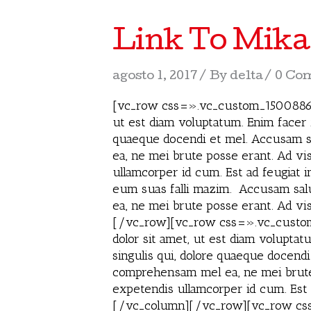
Link To Mik
agosto 1, 2017
By
delta
0 Co
[vc_row css=».vc_custom_150088645
ut est diam voluptatum. Enim facer f
quaeque docendi et mel. Accusam sal
ea, ne mei brute posse erant. Ad vis 
ullamcorper id cum. Est ad feugiat 
eum suas falli mazim. Accusam salut
ea, ne mei brute posse erant. Ad vis
[/vc_row][vc_row css=».vc_custom
dolor sit amet, ut est diam voluptat
singulis qui, dolore quaeque docendi
comprehensam mel ea, ne mei brute po
expetendis ullamcorper id cum. Est
[/vc_column][/vc_row][vc_row css