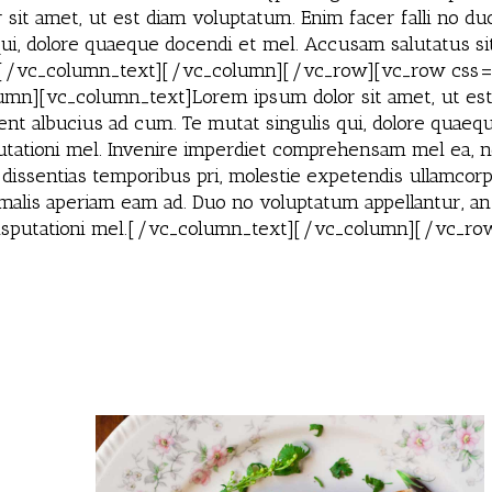
it amet, ut est diam voluptatum. Enim facer falli no duo,
ui, dolore quaeque docendi et mel. Accusam salutatus sit
iet.[/vc_column_text][/vc_column][/vc_row][vc_row cs
mn][vc_column_text]Lorem ipsum dolor sit amet, ut est d
ent albucius ad cum. Te mutat singulis qui, dolore quaeq
utationi mel. Invenire imperdiet comprehensam mel ea, ne
s dissentias temporibus pri, molestie expetendis ullamcorp
 malis aperiam eam ad. Duo no voluptatum appellantur, a
t disputationi mel.[/vc_column_text][/vc_column][/vc_ro