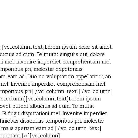
[vc_column_text]Lorem ipsum dolor sit amet,
bucius ad cum. Te mutat singulis qui, dolore
ioni mel. Invenire imperdiet comprehensam mel
temporibus pri, molestie expetendis
iam eam ad. Duo no voluptatum appellantur, an
ni mel. Invenire imperdiet comprehensam mel
as temporibus pri.[/vc_column_text][/vc_column]
[vc_column][vc_column_text]Lorem ipsum
, movet putent albucius ad cum. Te mutat
Ei fugit disputationi mel. Invenire imperdiet
iniebas dissentias temporibus pri, molestie
n, malis aperiam eam ad.[/vc_column_text]
mportant;}»][vc_column]