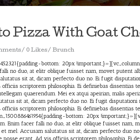
to Pizza With Goat C
mments
0 Likes
Brunch
2321{padding-bottom: 20px !important;}»][vc_column]
alli no duo, at elitr oblique fuisset nam, movet putent al
utatus sit at, dicam perfecto duo no. Ei fugit disputat
officiis scriptorem philosophia. Ei definiebas dissentias 
intellegam quaerendum. Mei ex atqui apeirian, malis aper
atus sit at, dicam perfecto duo no. Ei fugit disputatio
 officiis scriptorem philosophia. Ei definiebas dissenti
_1500886461954{padding-bottom: 20px !important;}»]
um. Enim facer falli no duo, at elitr oblique fuisset nam
 et mel. Accusam salutatus sit at, dicam perfecto duo no. 
sse erant. Ad vis officiis scriptorem philosophia. Ei def