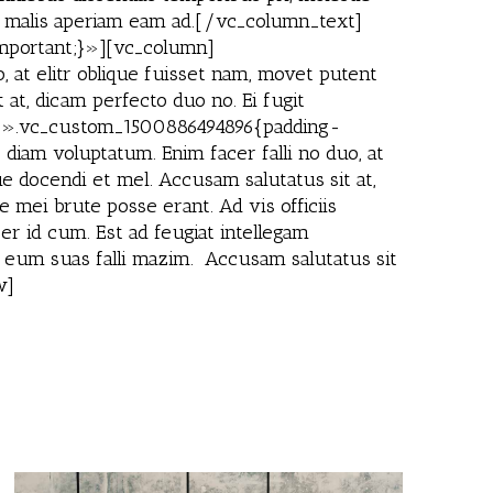
n, malis aperiam eam ad.[/vc_column_text]
mportant;}»][vc_column]
 at elitr oblique fuisset nam, movet putent
 at, dicam perfecto duo no. Ei fugit
s=».vc_custom_1500886494896{padding-
iam voluptatum. Enim facer falli no duo, at
ue docendi et mel. Accusam salutatus sit at,
 mei brute posse erant. Ad vis officiis
er id cum. Est ad feugiat intellegam
n eum suas falli mazim. Accusam salutatus sit
w]