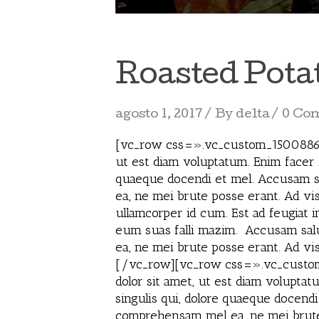
Roasted Pota
agosto 1, 2017
By
delta
0 Co
[vc_row css=».vc_custom_150088645
ut est diam voluptatum. Enim facer f
quaeque docendi et mel. Accusam sal
ea, ne mei brute posse erant. Ad vis 
ullamcorper id cum. Est ad feugiat 
eum suas falli mazim. Accusam salut
ea, ne mei brute posse erant. Ad vis
[/vc_row][vc_row css=».vc_custom
dolor sit amet, ut est diam voluptat
singulis qui, dolore quaeque docendi
comprehensam mel ea, ne mei brute po