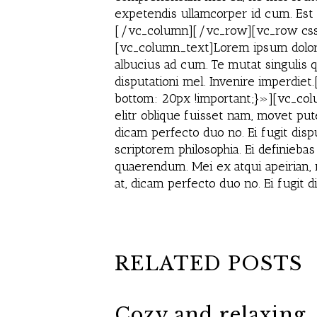
expetendis ullamcorper id cum. Est
[/vc_column][/vc_row][vc_row css
[vc_column_text]Lorem ipsum dolor s
albucius ad cum. Te mutat singulis q
disputationi mel. Invenire imperd
bottom: 20px !important;}»][vc_colu
elitr oblique fuisset nam, movet put
dicam perfecto duo no. Ei fugit disp
scriptorem philosophia. Ei definieba
quaerendum. Mei ex atqui apeirian,
at, dicam perfecto duo no. Ei fugi
RELATED POSTS
Cozy and relaxing