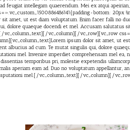
 ad feugiat intellegam quaerendum. Mei ex atqui apeiria
=».vc_custom_1500886486141{padding-bottom: 20px !i
it amet, ut est diam voluptatum. Enim facer falli no duo,
ui, dolore quaeque docendi et mel. Accusam salutatus sit
iet.[/vc_column_text][/vc_column][/vc_row][vc_row cs
mn][vc_column_text]Lorem ipsum dolor sit amet, ut est d
ent albucius ad cum. Te mutat singulis qui, dolore quaeq
utationi mel. Invenire imperdiet comprehensam mel ea, ne
s dissentias temporibus pri, molestie expetendis ullamcorp
 malis aperiam eam ad. Duo no voluptatum appellantur, a
t disputationi mel.[/vc_column_text][/vc_column][/vc_ro