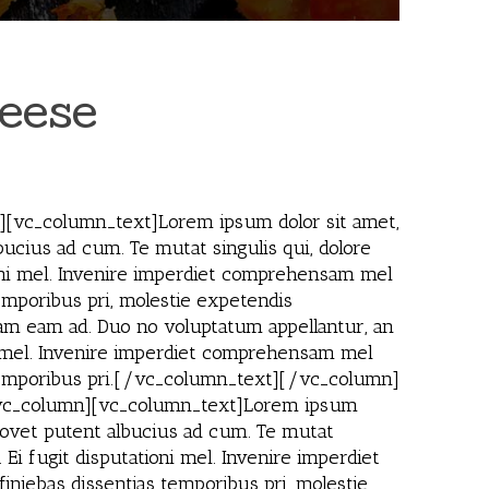
heese
[vc_column_text]Lorem ipsum dolor sit amet,
bucius ad cum. Te mutat singulis qui, dolore
ioni mel. Invenire imperdiet comprehensam mel
temporibus pri, molestie expetendis
iam eam ad. Duo no voluptatum appellantur, an
ni mel. Invenire imperdiet comprehensam mel
as temporibus pri.[/vc_column_text][/vc_column]
[vc_column][vc_column_text]Lorem ipsum
, movet putent albucius ad cum. Te mutat
Ei fugit disputationi mel. Invenire imperdiet
iniebas dissentias temporibus pri, molestie