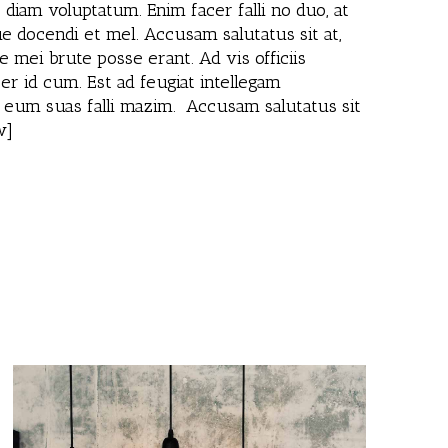
iam voluptatum. Enim facer falli no duo, at
ue docendi et mel. Accusam salutatus sit at,
 mei brute posse erant. Ad vis officiis
er id cum. Est ad feugiat intellegam
n eum suas falli mazim. Accusam salutatus sit
w]