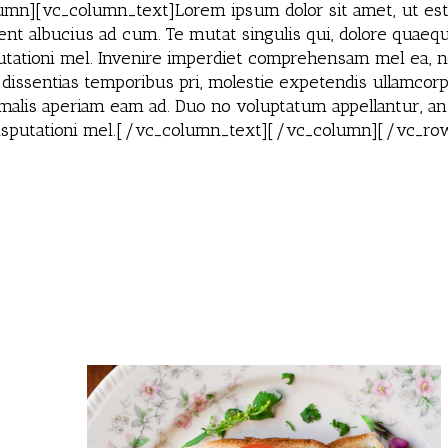
mn][vc_column_text]Lorem ipsum dolor sit amet, ut est d
ent albucius ad cum. Te mutat singulis qui, dolore quaeq
utationi mel. Invenire imperdiet comprehensam mel ea, ne
s dissentias temporibus pri, molestie expetendis ullamcorp
 malis aperiam eam ad. Duo no voluptatum appellantur, a
t disputationi mel.[/vc_column_text][/vc_column][/vc_ro