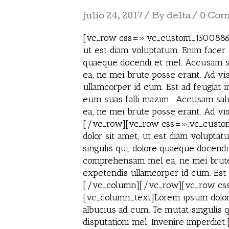
julio 24, 2017
By
delta
0 Co
[vc_row css=».vc_custom_150088645
ut est diam voluptatum. Enim facer f
quaeque docendi et mel. Accusam sal
ea, ne mei brute posse erant. Ad vis 
ullamcorper id cum. Est ad feugiat 
eum suas falli mazim. Accusam salut
ea, ne mei brute posse erant. Ad vis
[/vc_row][vc_row css=».vc_custom
dolor sit amet, ut est diam voluptat
singulis qui, dolore quaeque docendi
comprehensam mel ea, ne mei brute po
expetendis ullamcorper id cum. Est
[/vc_column][/vc_row][vc_row css
[vc_column_text]Lorem ipsum dolor s
albucius ad cum. Te mutat singulis q
disputationi mel. Invenire imperd