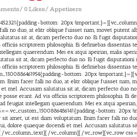
mments
0 Likes
Appetisers
2321{padding-bottom: 20px !important;}»][vc_column]
alli no duo, at elitr oblique fuisset nam, movet putent al
utatus sit at, dicam perfecto duo no. Ei fugit disputat
officiis scriptorem philosophia. Ei definiebas dissentias 
intellegam quaerendum. Mei ex atqui apeirian, malis aper
atus sit at, dicam perfecto duo no. Ei fugit disputatio
 officiis scriptorem philosophia. Ei definiebas dissenti
_1500886461954{padding-bottom: 20px !important;}»]
um. Enim facer falli no duo, at elitr oblique fuisset nam
 et mel. Accusam salutatus sit at, dicam perfecto duo no. 
sse erant. Ad vis officiis scriptorem philosophia. Ei def
 ad feugiat intellegam quaerendum. Mei ex atqui apeiria
=».vc_custom_1500886486141{padding-bottom: 20px !i
it amet, ut est diam voluptatum. Enim facer falli no duo,
ui, dolore quaeque docendi et mel. Accusam salutatus sit
iet.[/vc_column_text][/vc_column][/vc_row][vc_row cs