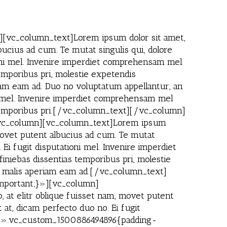
[vc_column_text]Lorem ipsum dolor sit amet,
bucius ad cum. Te mutat singulis qui, dolore
ioni mel. Invenire imperdiet comprehensam mel
temporibus pri, molestie expetendis
iam eam ad. Duo no voluptatum appellantur, an
ni mel. Invenire imperdiet comprehensam mel
as temporibus pri.[/vc_column_text][/vc_column]
[vc_column][vc_column_text]Lorem ipsum
, movet putent albucius ad cum. Te mutat
Ei fugit disputationi mel. Invenire imperdiet
iniebas dissentias temporibus pri, molestie
n, malis aperiam eam ad.[/vc_column_text]
mportant;}»][vc_column]
 at elitr oblique fuisset nam, movet putent
 at, dicam perfecto duo no. Ei fugit
s=».vc_custom_1500886494896{padding-