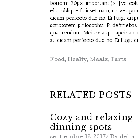
bottom: 20px !important;}»][vc_colu
elitr oblique fuisset nam, movet put
dicam perfecto duo no. Ei fugit disp
scriptorem philosophia. Ei definieba
quaerendum. Mei ex atqui apeirian,
at, dicam perfecto duo no. Ei fugi
Food
,
Healty
,
Meals
,
Tarts
RELATED POSTS
Cozy and relaxing
dinning spots
septiembre 12, 2017
By
delta