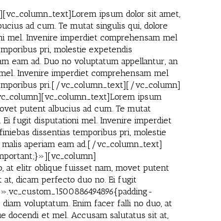
[vc_column_text]Lorem ipsum dolor sit amet,
bucius ad cum. Te mutat singulis qui, dolore
ioni mel. Invenire imperdiet comprehensam mel
temporibus pri, molestie expetendis
iam eam ad. Duo no voluptatum appellantur, an
ni mel. Invenire imperdiet comprehensam mel
as temporibus pri.[/vc_column_text][/vc_column]
[vc_column][vc_column_text]Lorem ipsum
, movet putent albucius ad cum. Te mutat
Ei fugit disputationi mel. Invenire imperdiet
iniebas dissentias temporibus pri, molestie
n, malis aperiam eam ad.[/vc_column_text]
mportant;}»][vc_column]
 at elitr oblique fuisset nam, movet putent
 at, dicam perfecto duo no. Ei fugit
s=».vc_custom_1500886494896{padding-
iam voluptatum. Enim facer falli no duo, at
ue docendi et mel. Accusam salutatus sit at,