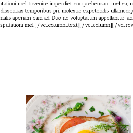
utationi mel. Invenire imperdiet comprehensam mel ea, ne
s dissentias temporibus pri, molestie expetendis ullamcorp
 malis aperiam eam ad. Duo no voluptatum appellantur, a
t disputationi mel.[/vc_column_text][/vc_column][/vc_ro