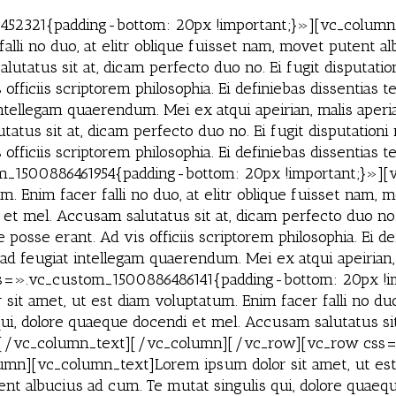
2321{padding-bottom: 20px !important;}»][vc_column]
alli no duo, at elitr oblique fuisset nam, movet putent al
utatus sit at, dicam perfecto duo no. Ei fugit disputat
officiis scriptorem philosophia. Ei definiebas dissentias 
intellegam quaerendum. Mei ex atqui apeirian, malis aper
atus sit at, dicam perfecto duo no. Ei fugit disputatio
 officiis scriptorem philosophia. Ei definiebas dissenti
_1500886461954{padding-bottom: 20px !important;}»]
um. Enim facer falli no duo, at elitr oblique fuisset nam
 et mel. Accusam salutatus sit at, dicam perfecto duo no. 
sse erant. Ad vis officiis scriptorem philosophia. Ei def
 ad feugiat intellegam quaerendum. Mei ex atqui apeiria
=».vc_custom_1500886486141{padding-bottom: 20px !i
it amet, ut est diam voluptatum. Enim facer falli no duo,
ui, dolore quaeque docendi et mel. Accusam salutatus sit
iet.[/vc_column_text][/vc_column][/vc_row][vc_row cs
mn][vc_column_text]Lorem ipsum dolor sit amet, ut est d
ent albucius ad cum. Te mutat singulis qui, dolore quaeq