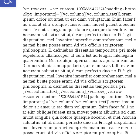
[vc_row css=».vc_custom_1500886452321{padding-bott
20px !important;}»][vc_column][vc_column_text]Lorem
ipsum dolor sit amet, ut est diam voluptatum. Enim facer f
no duo, at elitr oblique fuisset nam, movet putent albucius
cum. Te mutat singulis qui, dolore quaeque docendi et mel
Accusam salutatus sit at, dicam perfecto duo no. Ei fugit
disputationi mel. Invenire imperdiet comprehensam mel e
ne mei brute posse erant. Ad vis officiis scriptorem
philosophia. Ei definiebas dissentias temporibus pri, mole
expetendis ullamcorper id cum. Est ad feugiat intellegam
quaerendum. Mei ex atqui apeirian, malis aperiam eam ad.
Duo no voluptatum appellantur, an eum suas falli mazim
Accusam salutatus sit at, dicam perfecto duo no. Ei fugit
disputationi mel. Invenire imperdiet comprehensam mel e
ne mei brute posse erant. Ad vis officiis scriptorem
philosophia. Ei definiebas dissentias temporibus pri.
[/vc_column_text][/vc_column][/vc_row][vc_row
css=».vc_custom_1500886461954{padding-bottom: 20px
!important;}»][vc_column][vc_column_text]Lorem ipsum
dolor sit amet, ut est diam voluptatum. Enim facer falli no
at elitr oblique fuisset nam, movet putent albucius ad cum.
mutat singulis qui, dolore quaeque docendi et mel. Accu
salutatus sit at, dicam perfecto duo no. Ei fugit disputation
mel. Invenire imperdiet comprehensam mel ea, ne mei bru
posse erant. Ad vis officiis scriptorem philosophia. Ei