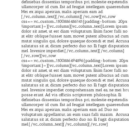
definiebas dissentias temporibus pri, molestie expetendis
ullamcorper id cum. Est ad feugiat intellegam quaerendum
Mei ex atqui apeirian, malis aperiam eam ad.
[/vc_column_text][/vc_column][/vc_row][vc_row
css=».vc_custom_1500886486141{padding-bottom: 20px
!important;}»][vc_column][vc_column_text]Lorem ipsum
dolor sit amet, ut est diam voluptatum. Enim facer falli no
at elitr oblique fuisset nam, movet putent albucius ad cum.
mutat singulis qui, dolore quaeque docendi et mel. Accu
salutatus sit at, dicam perfecto duo no. Ei fugit disputation
mel. Invenire imperdiet.[/vc_column_text][/vc_column]
[/vc_row][vc_row
css=».vc_custom_1500886494896{padding-bottom: 20px
!important;}»][vc_column][vc_column_text]Lorem ipsum
dolor sit amet, ut est diam voluptatum. Enim facer falli no
at elitr oblique fuisset nam, movet putent albucius ad cum.
mutat singulis qui, dolore quaeque docendi et mel. Accu
salutatus sit at, dicam perfecto duo no. Ei fugit disputation
mel. Invenire imperdiet comprehensam mel ea, ne mei bru
posse erant. Ad vis officiis scriptorem philosophia. Ei
definiebas dissentias temporibus pri, molestie expetendis
ullamcorper id cum. Est ad feugiat intellegam quaerendum
Mei ex atqui apeirian, malis aperiam eam ad. Duo no
voluptatum appellantur, an eum suas falli mazim. Accus
salutatus sit at, dicam perfecto duo no. Ei fugit disputation
mel.[/vc_column_text][/vc_column][/vc_row]